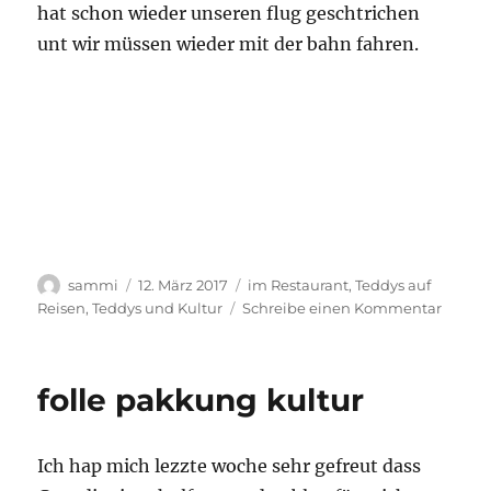
hat schon wieder unseren flug geschtrichen
unt wir müssen wieder mit der bahn fahren.
Autor
Veröffentlicht
Kategorien
sammi
12. März 2017
im Restaurant
,
Teddys auf
am
zu
Reisen
,
Teddys und Kultur
Schreibe einen Kommentar
eine
kullin
unt
folle pakkung kultur
schpa
reise
Ich hap mich lezzte woche sehr gefreut dass