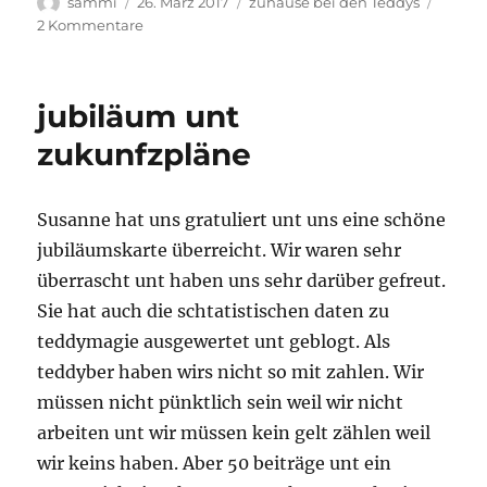
Autor
Veröffentlicht
Kategorien
sammi
26. März 2017
zuhause bei den Teddys
am
zu
2 Kommentare
eine
ereignisreiche
woche
jubiläum unt
zukunfzpläne
Susanne hat uns gratuliert unt uns eine schöne
jubiläumskarte überreicht. Wir waren sehr
überrascht unt haben uns sehr darüber gefreut.
Sie hat auch die schtatistischen daten zu
teddymagie ausgewertet unt geblogt. Als
teddyber haben wirs nicht so mit zahlen. Wir
müssen nicht pünktlich sein weil wir nicht
arbeiten unt wir müssen kein gelt zählen weil
wir keins haben. Aber 50 beiträge unt ein