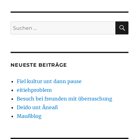
pakkung
kultur
SU
Suchen
nach:
NEUESTE BEITRÄGE
Fiel kultur unt dann pause
eitiehproblem
Besuch bei freunden mit überraschung
Deido unt Äneaß
Maußblog