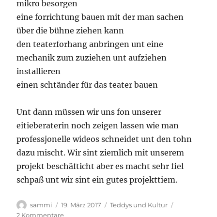
mikro besorgen
eine forrichtung bauen mit der man sachen
über die bühne ziehen kann
den teaterforhang anbringen unt eine
mechanik zum zuziehen unt aufziehen
installieren
einen schtänder für das teater bauen
Unt dann müssen wir uns fon unserer
eitieberaterin noch zeigen lassen wie man
professjonelle wideos schneidet unt den tohn
dazu mischt. Wir sint ziemlich mit unserem
projekt beschäfticht aber es macht sehr fiel
schpaß unt wir sint ein gutes projekttiem.
Autor
Veröffentlicht
Kategorien
sammi
19. März 2017
Teddys und Kultur
am
zu
2 Kommentare