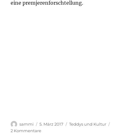
eine premjerenforschtellung.
Autor
Veröffentlicht
Kategorien
sammi
5. März 2017
Teddys und Kultur
am
zu
2 Kommentare
folle