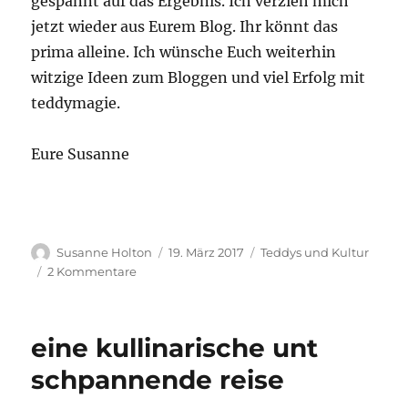
gespannt auf das Ergebnis. Ich verzieh mich
jetzt wieder aus Eurem Blog. Ihr könnt das
prima alleine. Ich wünsche Euch weiterhin
witzige Ideen zum Bloggen und viel Erfolg mit
teddymagie.
Eure Susanne
Autor
Veröffentlicht
Kategorien
Susanne Holton
19. März 2017
Teddys und Kultur
am
zu
2 Kommentare
Jubiläum!
1
Jahr
eine kullinarische unt
teddymagie!
50
schpannende reise
Beiträge
und