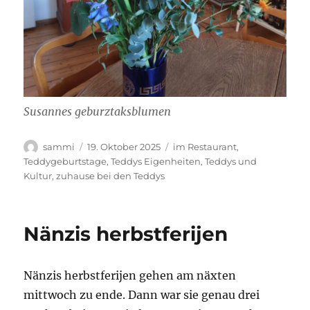
Susannes geburztaksblumen
Autor
Veröffentlicht
Kategorien
sammi
19. Oktober 2025
im Restaurant
,
am
Teddygeburtstage
,
Teddys Eigenheiten
,
Teddys und
Kultur
,
zuhause bei den Teddys
Nänzis herbstferijen
Nänzis herbstferijen gehen am näxten
mittwoch zu ende. Dann war sie genau drei