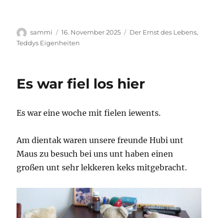
Autor
Veröffentlicht
Kategorien
sammi
16. November 2025
Der Ernst des Lebens
,
am
Teddys Eigenheiten
Es war fiel los hier
Es war eine woche mit fielen iewents.
Am dientak waren unsere freunde Hubi unt
Maus zu besuch bei uns unt haben einen
großen unt sehr lekkeren keks mitgebracht.