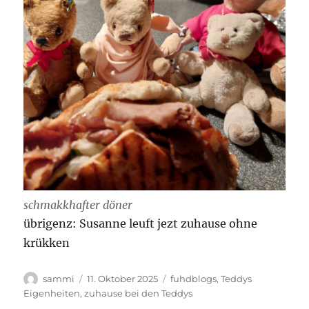
schmakkhafter döner
übrigenz: Susanne leuft jezt zuhause ohne
krükken
Autor
Veröffentlicht
Kategorien
sammi
11. Oktober 2025
fuhdblogs
,
Teddys
am
Eigenheiten
,
zuhause bei den Teddys