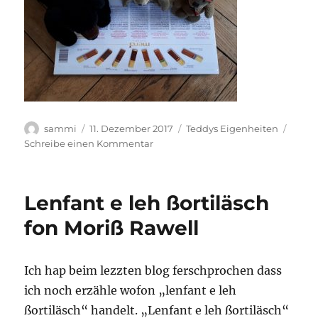
Autor
Veröffentlicht
Kategorien
sammi
11. Dezember 2017
Teddys Eigenheiten
am
zu
Schreibe einen Kommentar
Manchmal
sint
dienztreisen
Lenfant e leh ßortiläsch
klasse
fon Moriß Rawell
Ich hap beim lezzten blog ferschprochen dass
ich noch erzähle wofon „lenfant e leh
ßortiläsch“ handelt. „Lenfant e leh ßortiläsch“