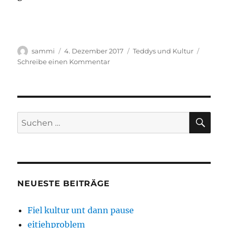
Autor
Veröffentlicht
Kategorien
sammi
4. Dezember 2017
Teddys und Kultur
am
zu
Schreibe einen Kommentar
Lenfant
e
leh
ßortiläsch
fon
SU
Suchen
Moriß
nach:
Rawell
NEUESTE BEITRÄGE
Fiel kultur unt dann pause
eitiehproblem