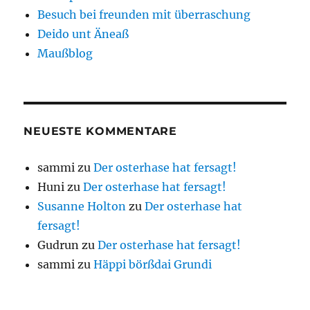
Besuch bei freunden mit überraschung
Deido unt Äneaß
Maußblog
NEUESTE KOMMENTARE
sammi
zu
Der osterhase hat fersagt!
Huni
zu
Der osterhase hat fersagt!
Susanne Holton
zu
Der osterhase hat
fersagt!
Gudrun
zu
Der osterhase hat fersagt!
sammi
zu
Häppi börßdai Grundi