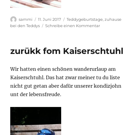
Autor
Veröffentlicht
Kategorien
sammi
11. Juni 2017
Teddygeburtstage
,
zuhause
am
zu
bei den Teddys
Schreibe einen Kommentar
richtich
fiele
geburztage
zurükk fom Kaiserschtuhl
Wir hatten einen schönen wanderurlaup am
Kaiserschtuhl. Das hat zwar meiner tu du liste
nicht gut getan aber dafür unserer kondizjohn
unt der lebensfreude.