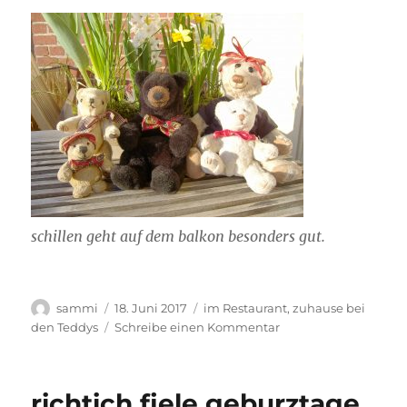
schillen geht auf dem balkon besonders gut.
Autor
Veröffentlicht
Kategorien
sammi
18. Juni 2017
im Restaurant
,
zuhause bei
am
zu
den Teddys
Schreibe einen Kommentar
Besuch
fon
freunden
richtich fiele geburztage