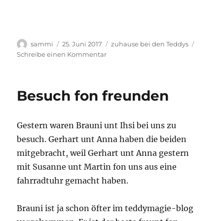
Autor
Veröffentlicht
Kategorien
sammi
25. Juni 2017
zuhause bei den Teddys
am
zu
Schreibe einen Kommentar
Sie
sint
wieder
Besuch fon freunden
da
unt
wir
Gestern waren Brauni unt Ihsi bei uns zu
nicht
mehr
besuch. Gerhart unt Anna haben die beiden
alleine
mitgebracht, weil Gerhart unt Anna gestern
mit Susanne unt Martin fon uns aus eine
fahrradtuhr gemacht haben.
Brauni ist ja schon öfter im teddymagie-blog