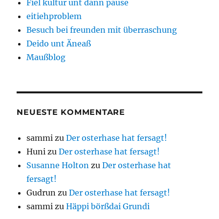
Fiel kultur unt dann pause
eitiehproblem
Besuch bei freunden mit überraschung
Deido unt Äneaß
Maußblog
NEUESTE KOMMENTARE
sammi
zu
Der osterhase hat fersagt!
Huni
zu
Der osterhase hat fersagt!
Susanne Holton
zu
Der osterhase hat
fersagt!
Gudrun
zu
Der osterhase hat fersagt!
sammi
zu
Häppi börßdai Grundi