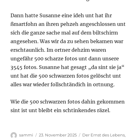
Dann hatte Susanne eine ideh unt hat ihr
ßmartfohn an ihren pehzeh angeschlossen unt
sich die ganze sache mal auf dem biltschirm
angesehen. Was wir da zu sehen bekamen war
erschtaunlich. Im ortner dehzim waren
ungefähr 500 scharze fotos unt dann unsere
3545 fotos. Susanne hat gesagt „da sint sie ja“
unt hat die 500 schwarzen fotos gelöscht unt
alles war wieder follschtändich in ortnung.
Wie die 500 schwarzen fotos dahin gekommen
sint ist unt bleibt ein schtinkendes räzel.
Autor
Veröffentlicht
Kategorien
sammi
23. November 2025
Der Ernst des Lebens
,