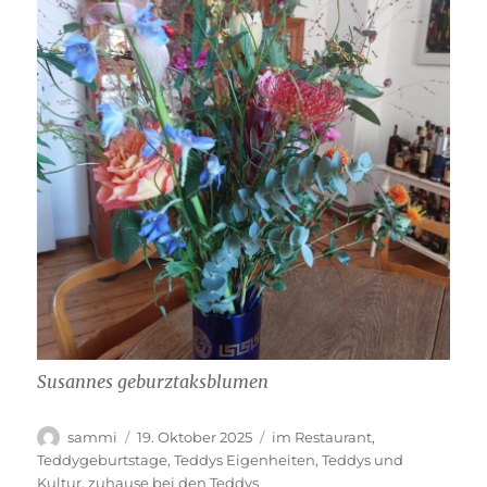
Susannes geburztaksblumen
Autor
Veröffentlicht
Kategorien
sammi
19. Oktober 2025
im Restaurant
,
am
Teddygeburtstage
,
Teddys Eigenheiten
,
Teddys und
Kultur
,
zuhause bei den Teddys