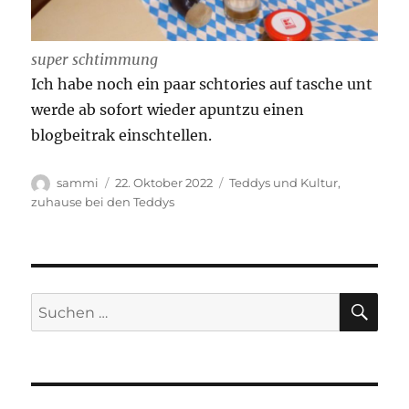
super schtimmung
Ich habe noch ein paar schtories auf tasche unt
werde ab sofort wieder apuntzu einen
blogbeitrak einschtellen.
Autor
Veröffentlicht
Kategorien
sammi
22. Oktober 2022
Teddys und Kultur
,
am
zuhause bei den Teddys
SU
Suchen
nach: