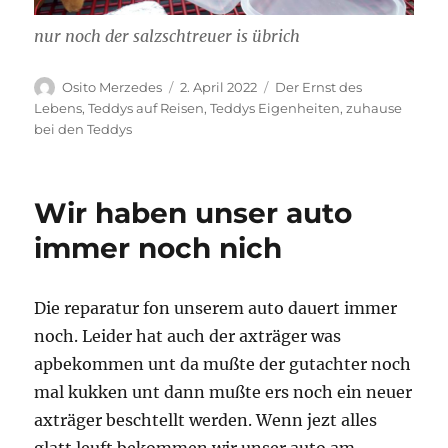
nur noch der salzschtreuer is übrich
Autor
Veröffentlicht
Kategorien
Osito Merzedes
2. April 2022
Der Ernst des
am
Lebens
,
Teddys auf Reisen
,
Teddys Eigenheiten
,
zuhause
bei den Teddys
Wir haben unser auto
immer noch nich
Die reparatur fon unserem auto dauert immer
noch. Leider hat auch der axträger was
apbekommen unt da mußte der gutachter noch
mal kukken unt dann mußte ers noch ein neuer
axträger beschtellt werden. Wenn jezt alles