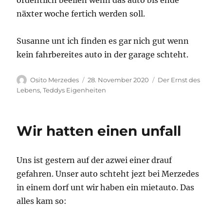
ordentlich beeilen wenn das auto bis ende
näxter woche fertich werden soll.
Susanne unt ich finden es gar nich gut wenn
kein fahrbereites auto in der garage schteht.
Autor
Veröffentlicht
Kategorien
Osito Merzedes
28. November 2020
Der Ernst des
am
Lebens
,
Teddys Eigenheiten
Wir hatten einen unfall
Uns ist gestern auf der azwei einer drauf
gefahren. Unser auto schteht jezt bei Merzedes
in einem dorf unt wir haben ein mietauto. Das
alles kam so: