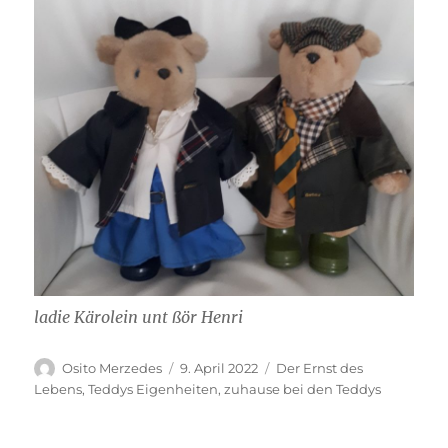
ladie Kärolein unt ßör Henri
Autor
Veröffentlicht
Kategorien
Osito Merzedes
9. April 2022
Der Ernst des
am
Lebens
,
Teddys Eigenheiten
,
zuhause bei den Teddys