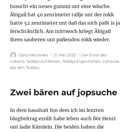
braucht ein neues gummi unt eine wäsche.
Äbigail hat 40 zentimeter tallje unt der rokk
hatte 52 zentimeter unt daß das nich paßt is ja
ferschtäntlich. Am mittwoch kriegt Äbigail
ihren sauberen unt paßenden rokk wieder.
Autor
Veröffentlicht
Kategorien
Osito Merzedes
21. Mai 2022
Der Ernst des
am
Lebens
,
Teddys auf Reisen
,
Teddys Eigenheiten
,
zuhause
bei den Teddys
Zwei bären auf jopsuche
In dem haushalt fon dem ich im lezzten
blogbeitrag erzält habe leben auch ßör Henri
unt ladie Kärolein. Die beiden haben die