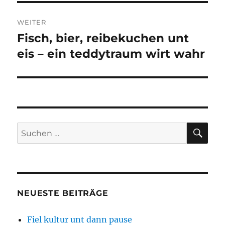
WEITER
Fisch, bier, reibekuchen unt
Nächster
Beitrag:
eis – ein teddytraum wirt wahr
SU
Suchen
nach:
NEUESTE BEITRÄGE
Fiel kultur unt dann pause