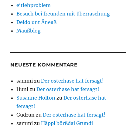
eitiehproblem
Besuch bei freunden mit überraschung
Deido unt Äneaß
Maußblog
NEUESTE KOMMENTARE
sammi
zu
Der osterhase hat fersagt!
Huni
zu
Der osterhase hat fersagt!
Susanne Holton
zu
Der osterhase hat
fersagt!
Gudrun
zu
Der osterhase hat fersagt!
sammi
zu
Häppi börßdai Grundi