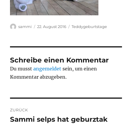
Autor
Veröffentlicht
Kategorien
sammi
22. August 2016
Teddygeburtstage
am
Schreibe einen Kommentar
Du musst
angemeldet
sein, um einen
Kommentar abzugeben.
Beitragsnavigation
ZURÜCK
Sammi selps hat geburztak
Vorheriger
Beitrag: