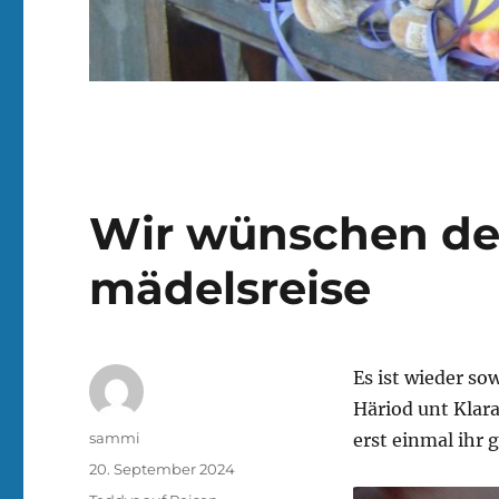
Wir wünschen de
mädelsreise
Es ist wieder so
Häriod unt Klar
Autor
sammi
erst einmal ihr 
Veröffentlicht
20. September 2024
am