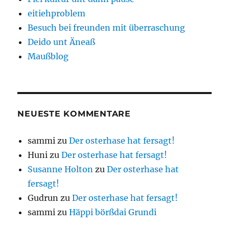
eitiehproblem
Besuch bei freunden mit überraschung
Deido unt Äneaß
Maußblog
NEUESTE KOMMENTARE
sammi
zu
Der osterhase hat fersagt!
Huni
zu
Der osterhase hat fersagt!
Susanne Holton
zu
Der osterhase hat
fersagt!
Gudrun
zu
Der osterhase hat fersagt!
sammi
zu
Häppi börßdai Grundi