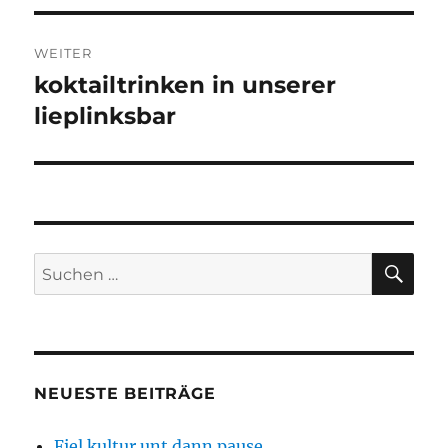
WEITER
koktailtrinken in unserer
Nächster
Beitrag:
lieplinksbar
SU
Suchen
nach:
NEUESTE BEITRÄGE
Fiel kultur unt dann pause