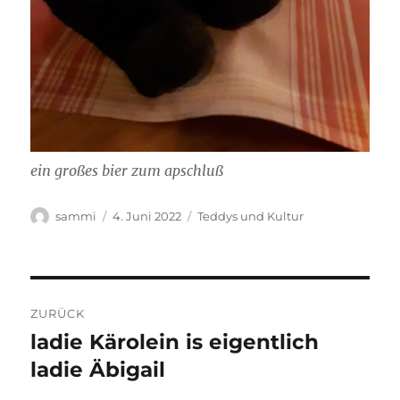
ein großes bier zum apschluß
Autor
Veröffentlicht
Kategorien
sammi
4. Juni 2022
Teddys und Kultur
am
Beitragsnavigation
ZURÜCK
ladie Kärolein is eigentlich
Vorheriger
Beitrag:
ladie Äbigail