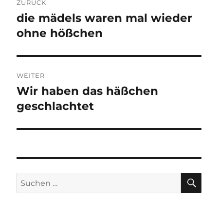
ZURÜCK
die mädels waren mal wieder
Vorheriger
Beitrag:
ohne hößchen
WEITER
Wir haben das häßchen
Nächster
Beitrag:
geschlachtet
SU
Suchen
nach: