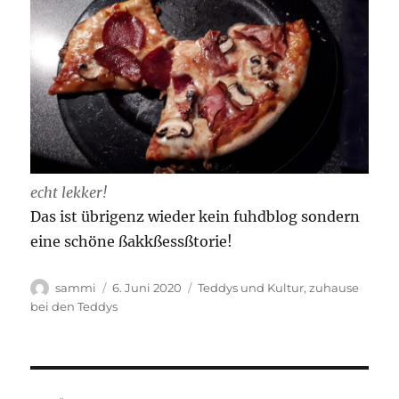
echt lekker!
Das ist übrigenz wieder kein fuhdblog sondern
eine schöne ßakkßessßtorie!
Autor
Veröffentlicht
Kategorien
sammi
6. Juni 2020
Teddys und Kultur
,
zuhause
am
bei den Teddys
Beitragsnavigation