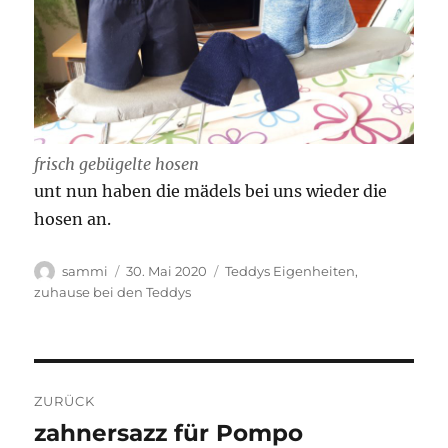
frisch gebügelte hosen
unt nun haben die mädels bei uns wieder die
hosen an.
Autor
Veröffentlicht
Kategorien
sammi
30. Mai 2020
Teddys Eigenheiten
,
am
zuhause bei den Teddys
Beitragsnavigation
ZURÜCK
zahnersazz für Pompo
Vorheriger