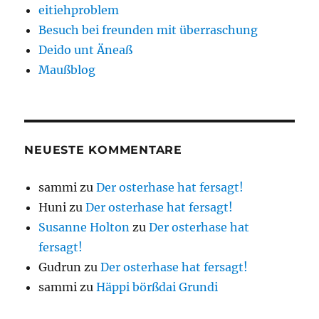
eitiehproblem
Besuch bei freunden mit überraschung
Deido unt Äneaß
Maußblog
NEUESTE KOMMENTARE
sammi
zu
Der osterhase hat fersagt!
Huni
zu
Der osterhase hat fersagt!
Susanne Holton
zu
Der osterhase hat
fersagt!
Gudrun
zu
Der osterhase hat fersagt!
sammi
zu
Häppi börßdai Grundi