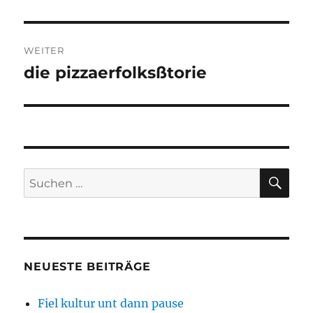
Beitrag:
WEITER
die pizzaerfolksßtorie
Nächster
Beitrag:
SU
Suchen
nach:
NEUESTE BEITRÄGE
Fiel kultur unt dann pause