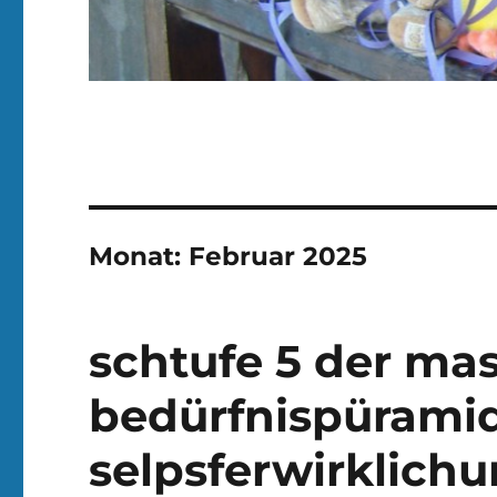
Monat:
Februar 2025
schtufe 5 der ma
bedürfnispüramid
selpsferwirklich