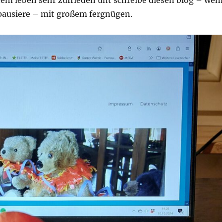
nem leben sehr zufrieden unt schreibe diesen blog – wen
 pausiere – mit großem fergnügen.