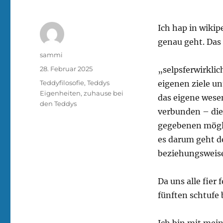
Ich hap in wiki
genau geht. Das
Autor
sammi
Veröffentlicht
28. Februar 2025
„selpsferwirkli
am
Kategorien
Teddyfilosofie
,
Teddys
eigenen ziele u
Eigenheiten
,
zuhause bei
das eigene wesen
den Teddys
verbunden – die
gegebenen mögli
es darum geht d
beziehungsweise
Da uns alle fier
fünften schtufe