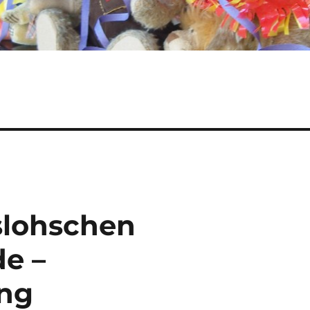
slohschen
e –
ung