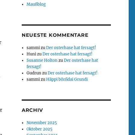
Maußblog
NEUESTE KOMMENTARE
r
sammi
zu
Der osterhase hat fersagt!
Huni
zu
Der osterhase hat fersagt!
Susanne Holton
zu
Der osterhase hat
fersagt!
Gudrun
zu
Der osterhase hat fersagt!
s
sammi
zu
Häppi börßdai Grundi
r
ARCHIV
November 2025
Oktober 2025