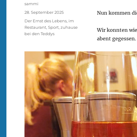
Autor
sammi
Veröffentlicht
28. September 2025
Nun kommen die
am
Kategorien
Der Ernst des Lebens
,
im
Restaurant
,
Sport
,
zuhause
Wir konnten wie
bei den Teddys
abent gegessen.