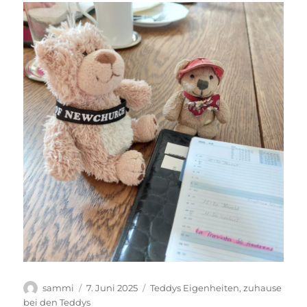
Autor
Veröffentlicht
Kategorien
sammi
7. Juni 2025
Teddys Eigenheiten
,
zuhause
am
bei den Teddys