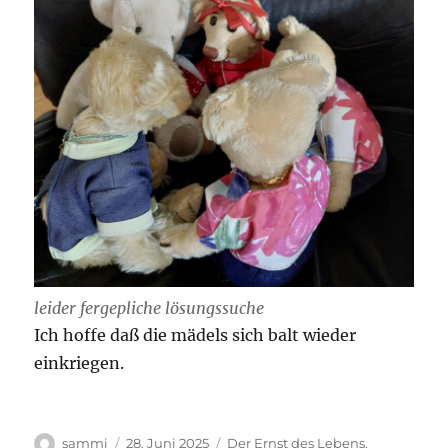
leider fergepliche lösungssuche
Ich hoffe daß die mädels sich balt wieder
einkriegen.
Autor
Veröffentlicht
Kategorien
sammi
28. Juni 2025
Der Ernst des Lebens
,