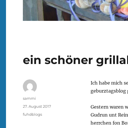
ein schöner grill
Ich habe mich se
geburztagsblog 
Autor
sammi
Veröffentlicht
27. August 2017
Gestern waren w
am
Kategorien
fuhdblogs
Gudrun unt Rein
herrchen fon Bo