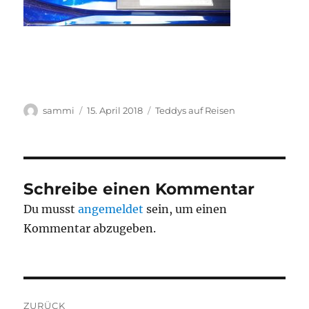
Autor
Veröffentlicht
Kategorien
sammi
15. April 2018
Teddys auf Reisen
am
Schreibe einen Kommentar
Du musst
angemeldet
sein, um einen
Kommentar abzugeben.
Beitragsnavigation
ZURÜCK