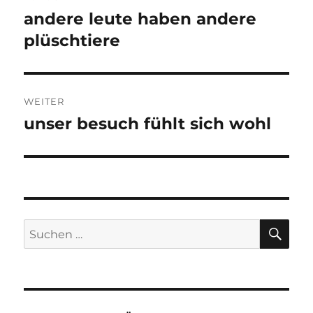
andere leute haben andere
Vorheriger
Beitrag:
plüschtiere
WEITER
unser besuch fühlt sich wohl
Nächster
Beitrag:
SU
Suchen
nach: