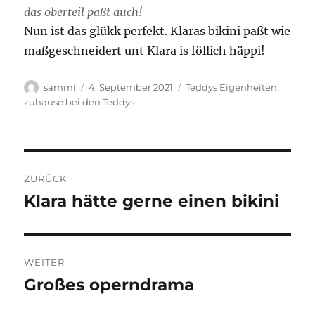
das oberteil paßt auch!
Nun ist das glükk perfekt. Klaras bikini paßt wie
maßgeschneidert unt Klara is föllich häppi!
Autor
Veröffentlicht
Kategorien
sammi
4. September 2021
Teddys Eigenheiten
,
am
zuhause bei den Teddys
Beitragsnavigation
ZURÜCK
Klara hätte gerne einen bikini
Vorheriger
Beitrag:
WEITER
Großes operndrama
Nächster
Beitrag: