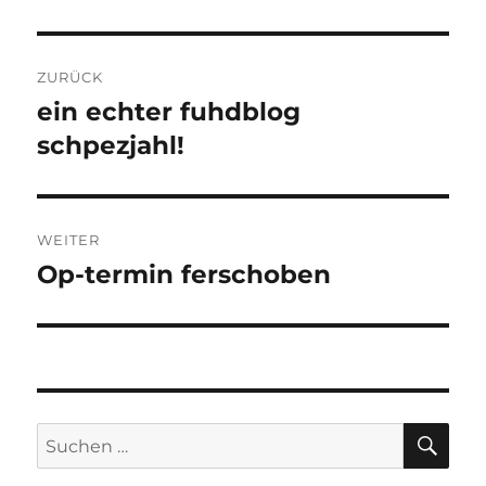
Beitragsnavigation
ZURÜCK
ein echter fuhdblog
Vorheriger
Beitrag:
schpezjahl!
WEITER
Op-termin ferschoben
Nächster
Beitrag:
SU
Suchen
nach: