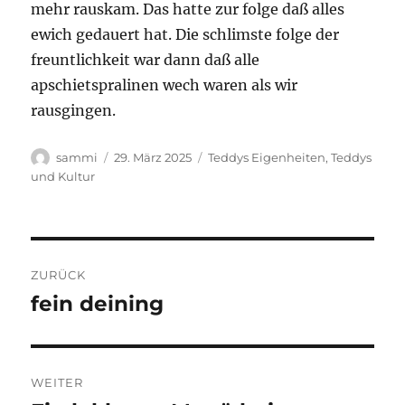
mehr rauskam. Das hatte zur folge daß alles
ewich gedauert hat. Die schlimste folge der
freuntlichkeit war dann daß alle
apschietspralinen wech waren als wir
rausgingen.
Autor
Veröffentlicht
Kategorien
sammi
29. März 2025
Teddys Eigenheiten
,
Teddys
am
und Kultur
Beitragsnavigation
ZURÜCK
fein deining
Vorheriger
Beitrag:
WEITER