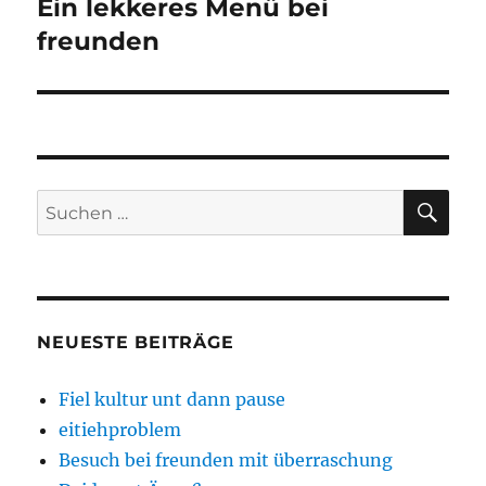
Ein lekkeres Menü bei
Nächster
Beitrag:
freunden
SU
Suchen
nach:
NEUESTE BEITRÄGE
Fiel kultur unt dann pause
eitiehproblem
Besuch bei freunden mit überraschung