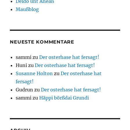
Deido unt Äneaß
Maußblog
NEUESTE KOMMENTARE
sammi
zu
Der osterhase hat fersagt!
Huni
zu
Der osterhase hat fersagt!
Susanne Holton
zu
Der osterhase hat
fersagt!
Gudrun
zu
Der osterhase hat fersagt!
sammi
zu
Häppi börßdai Grundi