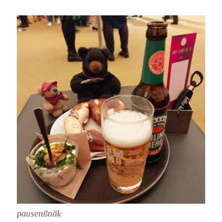
pausenßnäk