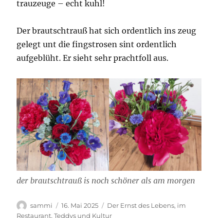
trauzeuge – echt kuhl!
Der brautschtrauß hat sich ordentlich ins zeug
gelegt unt die fingstrosen sint ordentlich
aufgeblüht. Er sieht sehr prachtfoll aus.
der brautschtrauß is noch schöner als am morgen
Autor
Veröffentlicht
Kategorien
sammi
16. Mai 2025
Der Ernst des Lebens
,
im
am
Restaurant
,
Teddys und Kultur