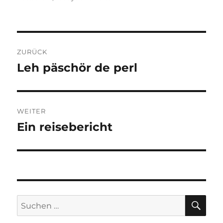
Beitragsnavigation
ZURÜCK
Leh päschör de perl
Vorheriger
Beitrag:
WEITER
Ein reisebericht
Nächster
Beitrag:
SU
Suchen
nach: