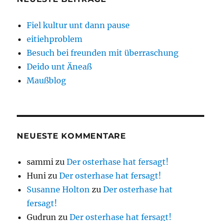
Fiel kultur unt dann pause
eitiehproblem
Besuch bei freunden mit überraschung
Deido unt Äneaß
Maußblog
NEUESTE KOMMENTARE
sammi
zu
Der osterhase hat fersagt!
Huni
zu
Der osterhase hat fersagt!
Susanne Holton
zu
Der osterhase hat
fersagt!
Gudrun
zu
Der osterhase hat fersagt!