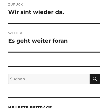
ZURÜCK
Wir sint wieder da.
Vorheriger
Beitrag:
WEITER
Es geht weiter foran
Nächster
Beitrag:
SU
Suchen
nach:
NEUESTE BEITRÄGE