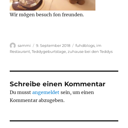
Wir mögen besuch fon freunden.
Autor
Veröffentlicht
Kategorien
sammi
9. September 2018
fuhdblogs
,
im
am
Restaurant
,
Teddygeburtstage
,
zuhause bei den Teddys
Schreibe einen Kommentar
Du musst
angemeldet
sein, um einen
Kommentar abzugeben.
Beitragsnavigation