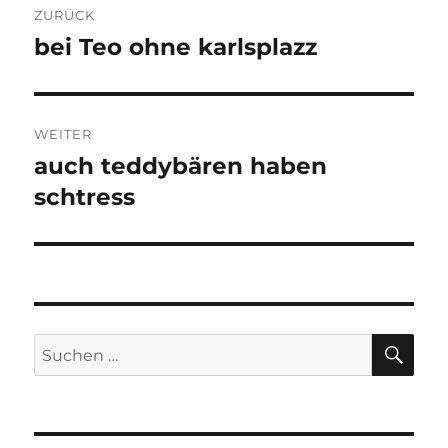
ZURÜCK
bei Teo ohne karlsplazz
Vorheriger
Beitrag:
WEITER
auch teddybären haben
Nächster
Beitrag:
schtress
SU
Suchen
nach: