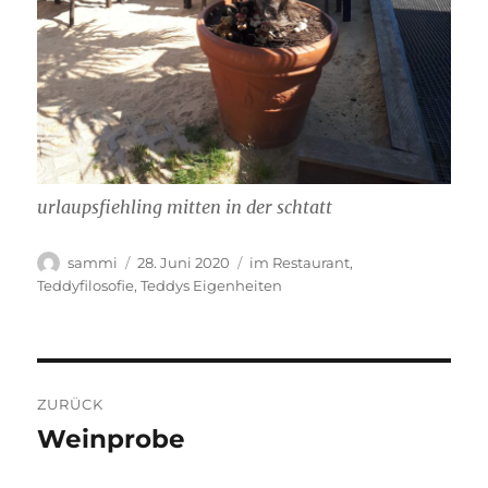
urlaupsfiehling mitten in der schtatt
Autor
Veröffentlicht
Kategorien
sammi
28. Juni 2020
im Restaurant
,
am
Teddyfilosofie
,
Teddys Eigenheiten
Beitragsnavigation
ZURÜCK
Weinprobe
Vorheriger
Beitrag: