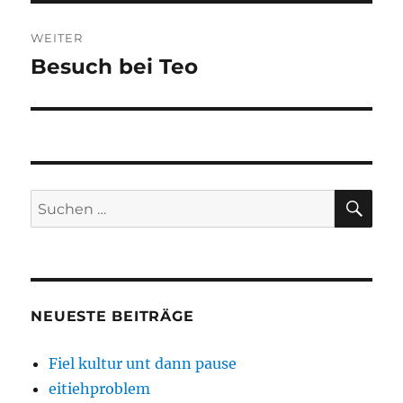
WEITER
Besuch bei Teo
Nächster
Beitrag:
SU
Suchen
nach:
NEUESTE BEITRÄGE
Fiel kultur unt dann pause
eitiehproblem