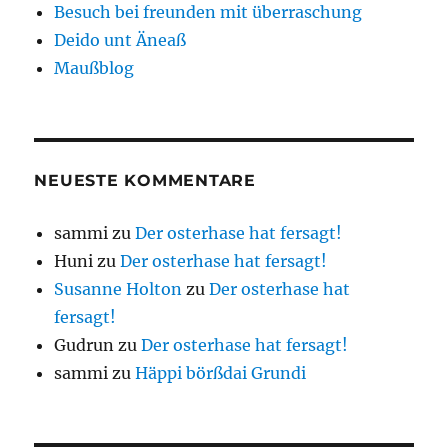
Besuch bei freunden mit überraschung
Deido unt Äneaß
Maußblog
NEUESTE KOMMENTARE
sammi
zu
Der osterhase hat fersagt!
Huni
zu
Der osterhase hat fersagt!
Susanne Holton
zu
Der osterhase hat
fersagt!
Gudrun
zu
Der osterhase hat fersagt!
sammi
zu
Häppi börßdai Grundi