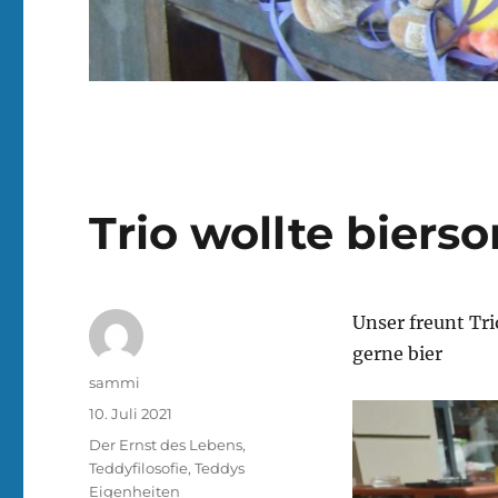
Trio wollte biers
Unser freunt Tri
gerne bier
Autor
sammi
Veröffentlicht
10. Juli 2021
am
Kategorien
Der Ernst des Lebens
,
Teddyfilosofie
,
Teddys
Eigenheiten