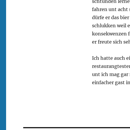
schtunden lernen
fahren unt acht 
dürfe er das bi
schlukken weil e
konsekwenzen fe
er freute sich s
Ich hatte auch e
restaurangteste
unt ich mag gar n
einfacher gast i