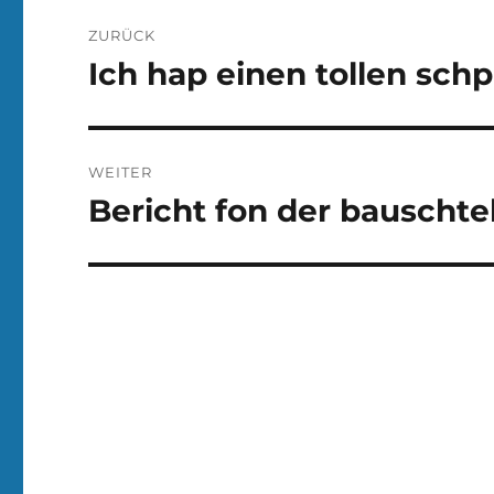
Beitragsnavigation
ZURÜCK
Ich hap einen tollen sc
Vorheriger
Beitrag:
WEITER
Bericht fon der bauschte
Nächster
Beitrag: