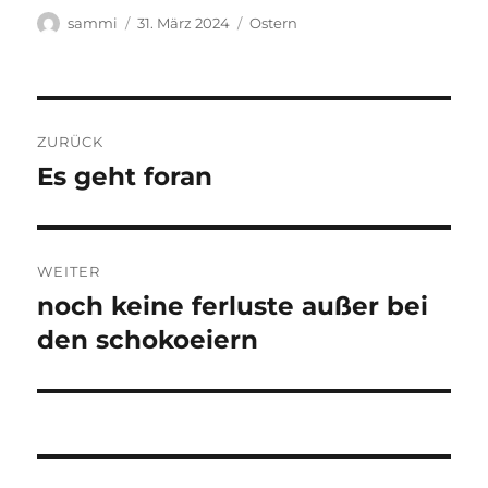
Autor
Veröffentlicht
Kategorien
sammi
31. März 2024
Ostern
am
Beitragsnavigation
ZURÜCK
Es geht foran
Vorheriger
Beitrag:
WEITER
noch keine ferluste außer bei
Nächster
Beitrag:
den schokoeiern